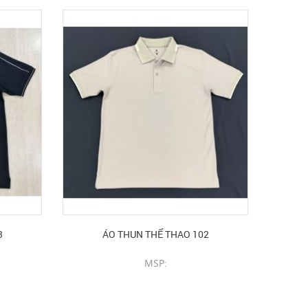
3
ÁO THUN THỂ THAO 102
MSP:
CHI TIẾT SẢN PHẨM