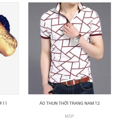
M 11
ÁO THUN THỜI TRANG NAM 12
MSP:
CHI TIẾT SẢN PHẨM