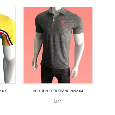
M 03
ÁO THUN THỜI TRANG NAM 04
MSP:
CHI TIẾT SẢN PHẨM