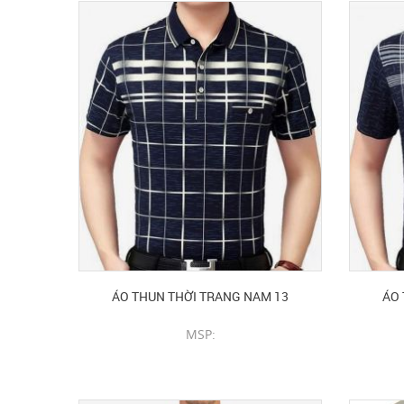
ÁO THUN THỜI TRANG NAM 13
ÁO 
MSP:
CHI TIẾT SẢN PHẨM