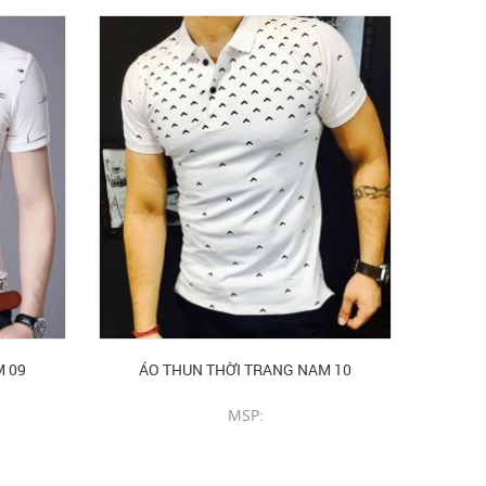
M 09
ÁO THUN THỜI TRANG NAM 10
MSP:
CHI TIẾT SẢN PHẨM