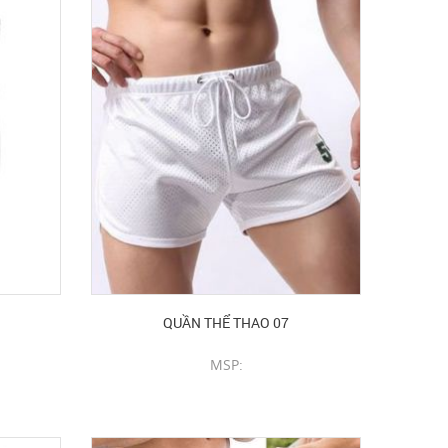
QUẦN THỂ THAO 07
MSP:
CHI TIẾT SẢN PHẨM