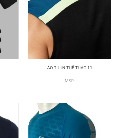
ÁO THUN THỂ THAO 11
MSP:
CHI TIẾT SẢN PHẨM