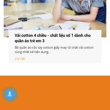
Vải cotton 4 chiều - chất liệu số 1 dành cho
quần áo trẻ em
on giấy may từ chất vải cotton
Bộ quần áo cộc tay cott
.
cùng thiết kế tiện dụng..
Chi Tiết