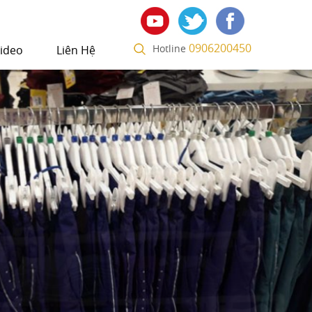
0906200450
Hotline
ideo
Liên Hệ