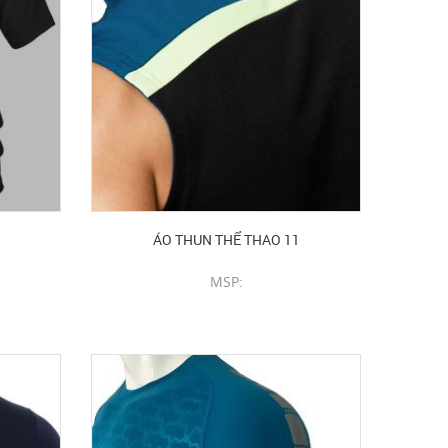
ÁO THUN THỂ THAO 11
MSP:
CHI TIẾT SẢN PHẨM