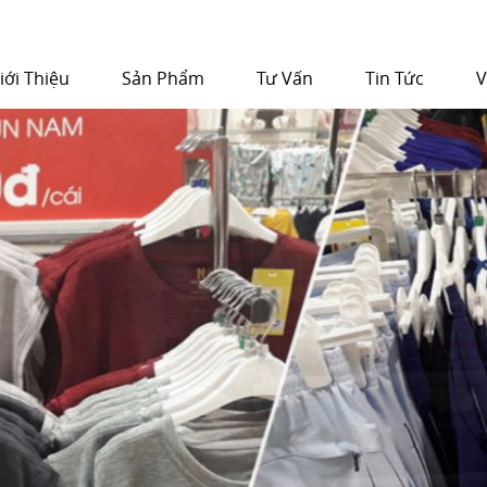
iới Thiệu
Sản Phẩm
Tư Vấn
Tin Tức
V