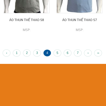
ÁO THUN THỂ THAO 58
ÁO THUN THỂ THAO 57
MSP:
MSP:
CHI TIẾT SẢN PHẨM
CHI TIẾT SẢN PHẨM
‹
1
2
3
4
5
6
7
›
››