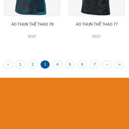
ÁO THUN THỂ THAO 78
ÁO THUN THỂ THAO 77
MSP:
MSP:
CHI TIẾT SẢN PHẨM
CHI TIẾT SẢN PHẨM
‹
1
2
3
4
5
6
7
›
››